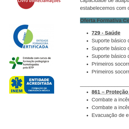
capacidade de adapt
estabelecemos com o
Oferta Formativa Ce
729 - Saúde
Suporte básico 
Suporte básico d
Suporte básico 
Primeiros socorr
Primeiros socorr
_________________
861 – Proteção
Combate a incên
Combate a incên
Evacuação de ed
_________________