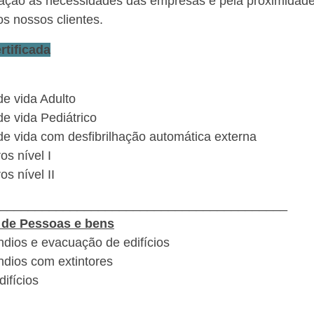
ação às necessidades das empresas e pela proximidad
s nossos clientes.
rtificada
de vida Adulto
e vida Pediátrico
de vida com desfibrilhação automática externa
os nível I
os nível II
_________________________________________
 de Pessoas e bens
dios e evacuação de edifícios
dios com extintores
ifícios
________________________________________