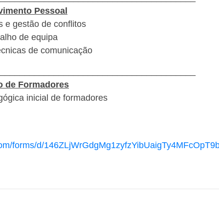
vimento Pessoal
 e gestão de conflitos
balho de equipa
écnicas de comunicação
________________________________________
o de Formadores
gica inicial de formadores
e.com/forms/d/146ZLjWrGdgMg1zyfzYibUaigTy4MFcOpT