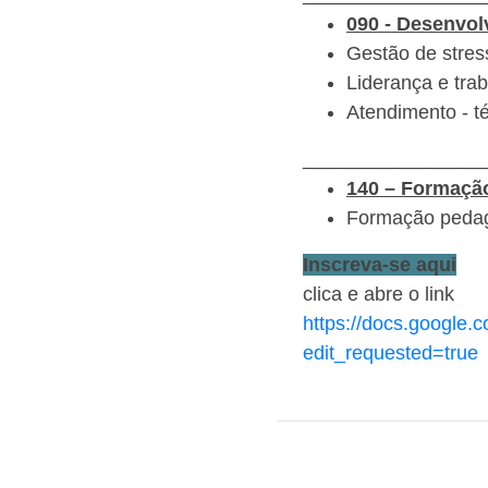
090 -
Desenvol
Gestão de stress
Liderança e tra
Atendimento - t
_________________
140 – Formaçã
Formação pedagó
Inscreva-se aqui
clica e abre o link
https://docs.googl
edit_requested=true